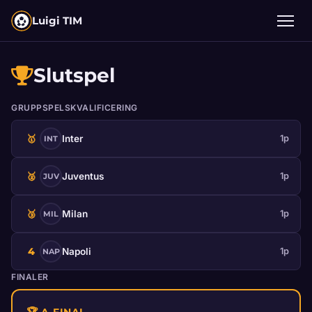
Luigi TIM
Slutspel
GRUPPSPELSKVALIFICERING
🥇
Inter
1p
INT
🥈
Juventus
1p
JUV
🥉
Milan
1p
MIL
4
Napoli
1p
NAP
FINALER