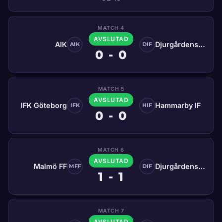
MATCH 4
AVSLUTAD
AIK
Djurgårdens IF
AIK
DIF
0 - 0
MATCH 5
AVSLUTAD
IFK Göteborg
Hammarby IF
IFK
HIF
0 - 0
MATCH 6
AVSLUTAD
Malmö FF
Djurgårdens IF
MFF
DIF
1 - 1
MATCH 7
AVSLUTAD