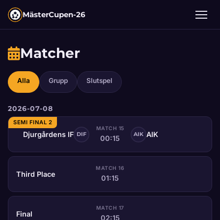
MästerCupen-26
Matcher
Alla
Grupp
Slutspel
2026-07-08
SEMI FINAL 2
MATCH 15
Djurgårdens IF
AIK
DIF
AIK
00:15
MATCH 16
Third Place
01:15
MATCH 17
Final
02:15