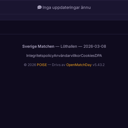
Inga uppdateringar ännu
Sverige Matchen
— Löthallen — 2026-03-08
Integritetspolicy
Användarvillkor
Cookies
DPA
© 2026
POISE
— Drivs av
OpenMatchDay
v5.43.2