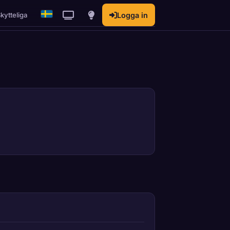
kytteliga
Logga in