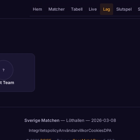
Hem
Matcher
Tabell
Live
Lag
Slutspel
S
?
st Team
Sverige Matchen
— Löthallen — 2026-03-08
Integritetspolicy
Användarvillkor
Cookies
DPA