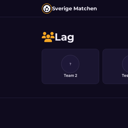
Sverige Matchen
Lag
?
Team 2
Te