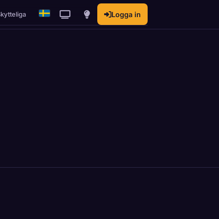
kytteliga
Logga in