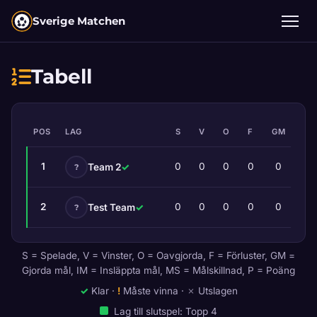
Sverige Matchen
Tabell
POS
LAG
S
V
O
F
GM
IM
1
0
0
0
0
0
0
Team 2
✓
?
2
0
0
0
0
0
0
Test Team
✓
?
S = Spelade, V = Vinster, O = Oavgjorda, F = Förluster, GM =
Gjorda mål, IM = Insläppta mål, MS = Målskillnad, P = Poäng
✓
Klar ·
!
Måste vinna ·
✗
Utslagen
Lag till slutspel: Topp 4