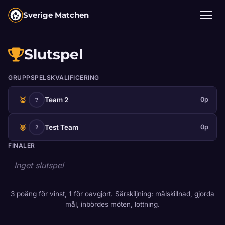
Sverige Matchen
Slutspel
GRUPPSPELSKVALIFICERING
🥇
Team 2
0p
?
🥈
Test Team
0p
?
FINALER
Inget slutspel
3 poäng för vinst, 1 för oavgjort. Särskiljning: målskillnad, gjorda
mål, inbördes möten, lottning.